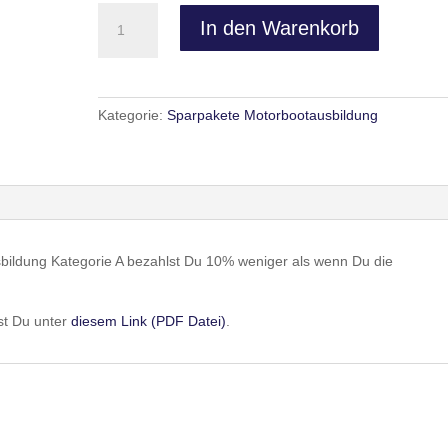
Robina
In den Warenkorb
Bootsschule
-
Leinen
Los
Kategorie:
Sparpakete Motorbootausbildung
Sparpaket
Motorbootausbildung
Kategorie
A
Menge
bildung Kategorie A bezahlst Du 10% weniger als wenn Du die
st Du unter
diesem Link (PDF Datei)
.