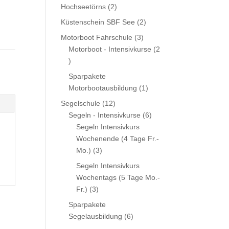
Produkt
2
Hochseetörns
2
Produkte
2
Küstenschein SBF See
2
Produkte
3
Motorboot Fahrschule
3
Produkte
Motorboot - Intensivkurse
2
2
Produkte
Sparpakete
1
Motorbootausbildung
1
Produkt
12
Segelschule
12
Produkte
6
Segeln - Intensivkurse
6
Produkte
Segeln Intensivkurs
Wochenende (4 Tage Fr.-
3
Mo.)
3
Produkte
Segeln Intensivkurs
Wochentags (5 Tage Mo.-
3
Fr.)
3
Produkte
Sparpakete
6
Segelausbildung
6
Produkte