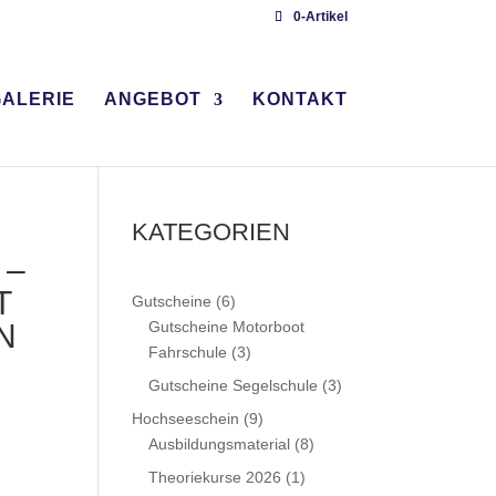
0-Artikel
ALERIE
ANGEBOT
KONTAKT
KATEGORIEN
 –
T
6
Gutscheine
6
Produkte
N
Gutscheine Motorboot
3
Fahrschule
3
Produkte
3
Gutscheine Segelschule
3
Produkte
9
Hochseeschein
9
Produkte
8
Ausbildungsmaterial
8
Produkte
1
Theoriekurse 2026
1