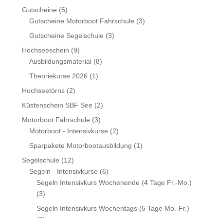
6
Gutscheine
6
Produkte
3
Gutscheine Motorboot Fahrschule
3
Produkte
3
Gutscheine Segelschule
3
Produkte
9
Hochseeschein
9
Produkte
8
Ausbildungsmaterial
8
Produkte
1
Theoriekurse 2026
1
Produkt
2
Hochseetörns
2
Produkte
2
Küstenschein SBF See
2
Produkte
3
Motorboot Fahrschule
3
Produkte
2
Motorboot - Intensivkurse
2
Produkte
1
Sparpakete Motorbootausbildung
1
Produkt
12
Segelschule
12
Produkte
6
Segeln - Intensivkurse
6
Produkte
Segeln Intensivkurs Wochenende (4 Tage Fr.-Mo.)
3
3
Produkte
Segeln Intensivkurs Wochentags (5 Tage Mo.-Fr.)