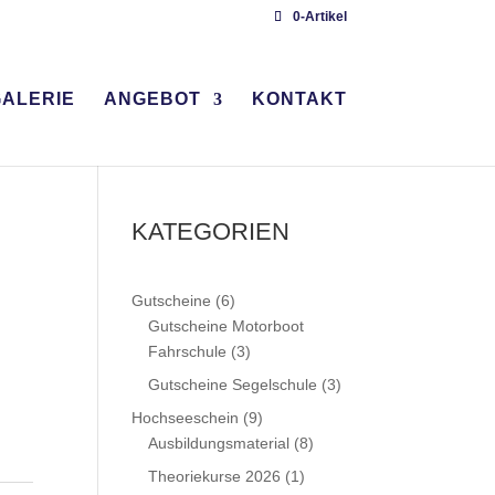
0-Artikel
ALERIE
ANGEBOT
KONTAKT
KATEGORIEN
6
Gutscheine
6
Produkte
Gutscheine Motorboot
3
Fahrschule
3
Produkte
3
Gutscheine Segelschule
3
Produkte
9
Hochseeschein
9
Produkte
8
Ausbildungsmaterial
8
Produkte
1
Theoriekurse 2026
1