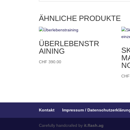
ÄHNLICHE PRODUKTE
ÜBERLEBENSTR
S
AINING
M
CHF
390.00
N
CHF
Kontakt
Impressum / Datenschutzerklärun
Carefully handcrafed by
it.flash.ag