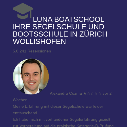
LUNA BOATSCHOOL
IHRE SEGELSCHULE UND
BOOTSSCHULE IN ZÜRICH
WOLLISHOFEN
5.0
241 Rezensionen
Alexandru Cozma
★
☆☆☆☆
vor 2
Wochen
Meine Erfahrung mit dieser Segelschule war leider
enttäuschend.
Ich habe mich mit vorhandener Segelerfahrung gezielt
zur Vorbereitung auf die praktische Kategorie-D-Prüfung