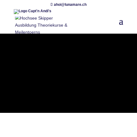
ahoi@lunamare.ch
SHOP
Wählen sie die
gewünschten Produkte
unten aus!