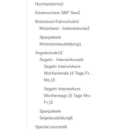
product
2
Hochseetörns
2
products
2
Küstenschein SBF See
2
products
3
Motorboot Fahrschule
3
products
2
Motorboot - Intensivkurse
2
products
Sparpakete
1
Motorbootausbildung
1
product
12
Segelschule
12
products
6
Segeln - Intensivkurse
6
products
Segeln Intensivkurs
Wochenende (4 Tage Fr.-
3
Mo.)
3
products
Segeln Intensivkurs
Wochentags (5 Tage Mo.-
3
Fr.)
3
products
Sparpakete
6
Segelausbildung
6
products
6
Special courses
6