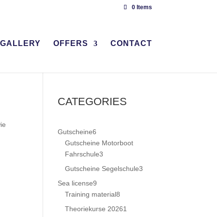
0 Items
GALLERY
OFFERS
CONTACT
CATEGORIES
ie
6
Gutscheine
6
products
Gutscheine Motorboot
3
Fahrschule
3
products
3
Gutscheine Segelschule
3
products
9
Sea license
9
products
8
Training material
8
products
1
Theoriekurse 2026
1